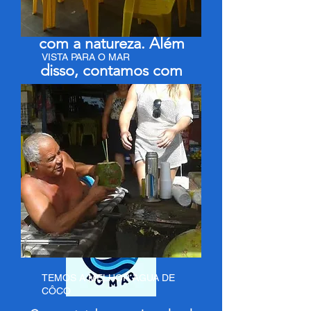
contato mais próximo
com a natureza. Além
VISTA PARA O MAR
disso, contamos com
uma mercearia e um
restaurante, disponíveis
para grupos e excursões
mediante agendamento.
TEMOS A MELHOR AGUA DE
CÔCO