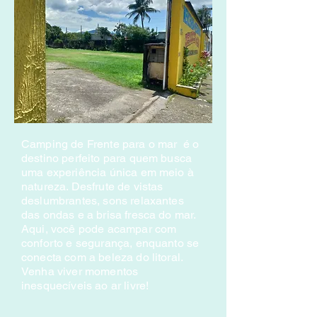
Camping de Frente para o mar é o
destino perfeito para quem busca
uma experiência única em meio à
natureza. Desfrute de vistas
deslumbrantes, sons relaxantes
das ondas e a brisa fresca do mar.
Aqui, você pode acampar com
conforto e segurança, enquanto se
conecta com a beleza do litoral.
Venha viver momentos
inesquecíveis ao ar livre!